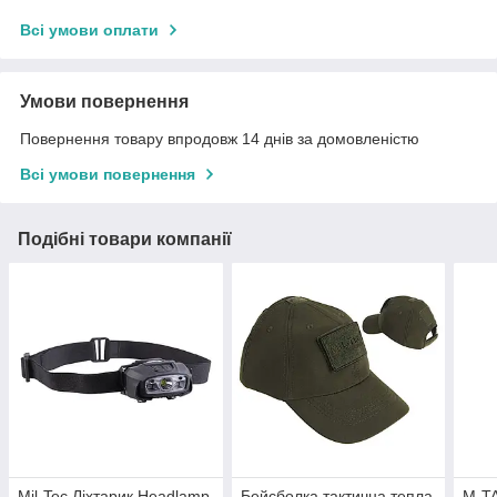
Всі умови оплати
Умови повернення
Повернення товару впродовж 14 днів за домовленістю
Всі умови повернення
Подібні товари компанії
Mil-Tec Ліхтарик Headlamp
Бейсболка тактична тепла
M-TA