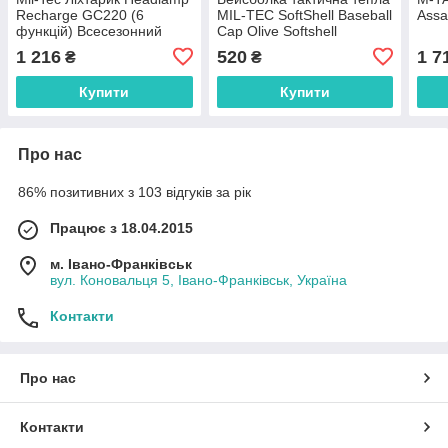
Recharge GC220 (6
MIL-TEC SoftShell Baseball
Assa
функцій) Всесезонний
Cap Olive Softshell
Всесезонний
1 216
520
1 7
₴
₴
Купити
Купити
Про нас
86% позитивних з 103 відгуків за рік
Працює з 18.04.2015
м. Івано-Франківськ
вул. Коновальця 5, Івано-Франківськ, Україна
Контакти
Про нас
Контакти