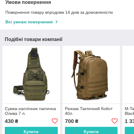
Умови повернення
Повернення товару впродовж 14 днів за домовленістю
Всі умови повернення
Подібні товари компанії
Сумка-наплічник тактична
Рюкзак Тактичний Койот
M-Ta
Олива 7 л.
40л.
Blac
430
700
1 3
₴
₴
Купити
Купити