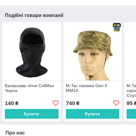
Подібні товари компанії
Балаклава літня CollMax
M-Tac панама Gen.II
M-Ta
Чорна
MM14
скрі
Coyo
140
740
95
₴
₴
Купити
Купити
Про нас