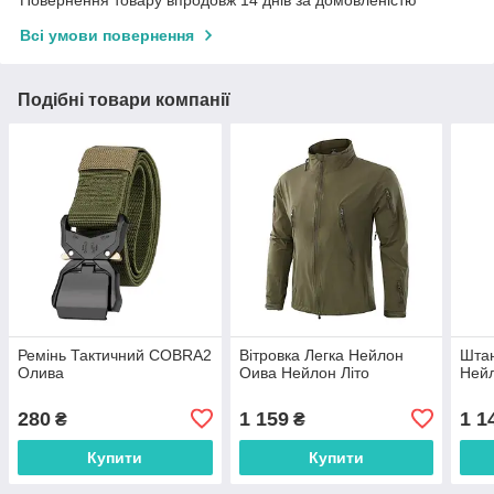
Повернення товару впродовж 14 днів за домовленістю
Всі умови повернення
Подібні товари компанії
Ремінь Тактичний COBRA2
Вітровка Легка Нейлон
Штан
Олива
Оива Нейлон Літо
Ней
280
1 159
1 1
₴
₴
Купити
Купити