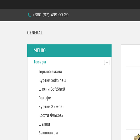
+380 (67) 499-09-29
GENERAL
Товари
Термобілизна
Куртки SoftShell
Штани SoftShell
Гольфи
Куртки Зимові
Кофти Флісові
Шапки
Балаклави