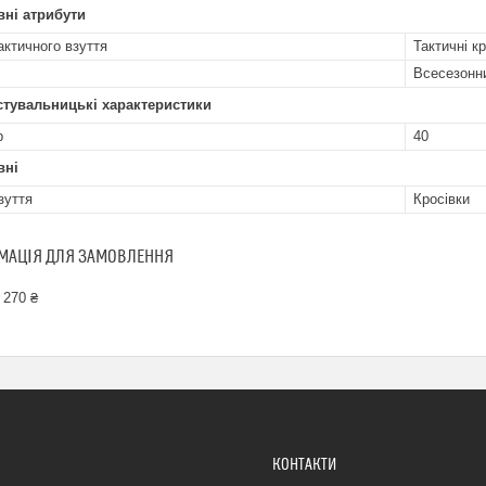
ні атрибути
актичного взуття
Тактичні к
Всесезонн
стувальницькі характеристики
р
40
вні
зуття
Кросівки
МАЦІЯ ДЛЯ ЗАМОВЛЕННЯ
 270 ₴