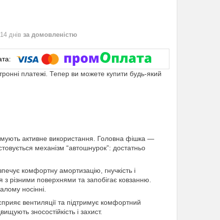
 14 днів
за домовленістю
ктронні платежі. Тепер ви можете купити будь-який
римують активне використання. Головна фішка —
стовується механізм “автошнурок”: достатньо
зпечує комфортну амортизацію, гнучкість і
я з різними поверхнями та запобігає ковзанню.
алому носінні.
 сприяє вентиляції та підтримує комфортний
вищують зносостійкість і захист.