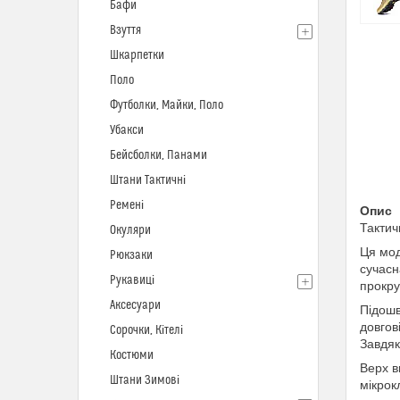
Бафи
Взуття
Шкарпетки
Поло
Футболки, Майки, Поло
Убакси
Бейсболки, Панами
Штани Тактичні
Ремені
Опис
Тактич
Окуляри
Ця мод
Рюкзаки
сучасн
Рукавиці
прокру
Аксесуари
Підошв
довгов
Сорочки, Кітелі
Завдяк
Костюми
Верх в
Штани Зимові
мікрок