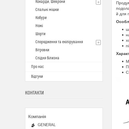
Кокарди, Шеврони
Продум
подола
Спальні мішки
й для 
Кобури
Особл
Ножі
ш
Шорти
н
х
Спорядження та екіпірування
п
Вітровки
Харак
Спідня білизна
М
Про нас
П
С
Відгуки
КОНТАКТИ
GENERAL