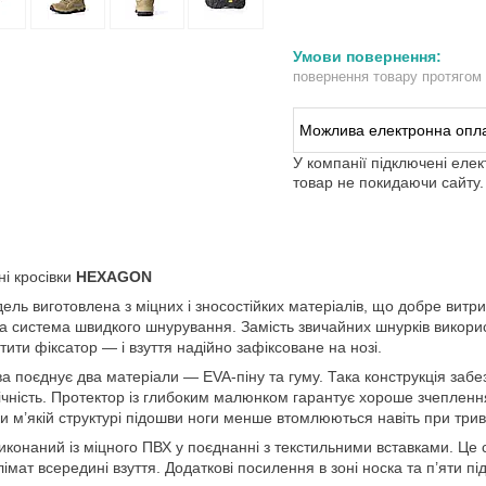
повернення товару протягом
У компанії підключені еле
товар не покидаючи сайту.
ні кросівки
HEXAGON
ель виготовлена з міцних і зносостійких матеріалів, що добре вит
а система швидкого шнурування. Замість звичайних шнурків викори
тити фіксатор — і взуття надійно зафіксоване на нозі.
а поєднує два матеріали — EVA-піну та гуму. Така конструкція забе
ічність. Протектор із глибоким малюнком гарантує хороше зчепленн
и м’якій структурі підошви ноги менше втомлюються навіть при трив
иконаний із міцного ПВХ у поєднанні з текстильними вставками. Це
лімат всередині взуття. Додаткові посилення в зоні носка та п’яти під