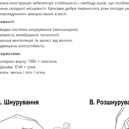
ана конструкція забезпечує стабільність і свободу рухів, що особл
ння складної місцевості. Кросівки добре переносять різні погодні ум
повсякденного використання в місті.
ивості:
видка система шнурування (автошнурок);
аявність мембранної технології;
ороша вентиляція та захист від вологи;
ідвищена зносостійкість;
теристики:
атеріал верху: ПВХ + текстиль
ідошва: EVA + гума
езон: весна / літо / осінь