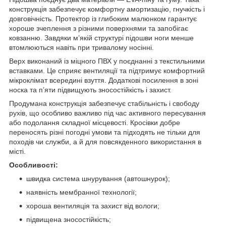
конструкція забезпечує комфортну амортизацію, гнучкість і
довговічність. Протектор із глибоким малюнком гарантує
хороше зчеплення з різними поверхнями та запобігає
ковзанню. Завдяки м’якій структурі підошви ноги менше
втомлюються навіть при тривалому носінні.
Верх виконаний із міцного ПВХ у поєднанні з текстильними
вставками. Це сприяє вентиляції та підтримує комфортний
мікроклімат всередині взуття. Додаткові посилення в зоні
носка та п’яти підвищують зносостійкість і захист.
Продумана конструкція забезпечує стабільність і свободу
рухів, що особливо важливо під час активного пересування
або подолання складної місцевості. Кросівки добре
переносять різні погодні умови та підходять не тільки для
походів чи служби, а й для повсякденного використання в
місті.
Особливості:
швидка система шнурування (автошнурок);
наявність мембранної технології;
хороша вентиляція та захист від вологи;
підвищена зносостійкість;