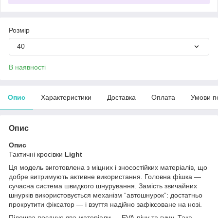
Розмір
40
В наявності
Опис
Характеристики
Доставка
Оплата
Умови п
Опис
Опис
Тактичні кросівки
Light
Ця модель виготовлена з міцних і зносостійких матеріалів, що
добре витримують активне використання. Головна фішка —
сучасна система швидкого шнурування. Замість звичайних
шнурків використовується механізм “автошнурок”: достатньо
прокрутити фіксатор — і взуття надійно зафіксоване на нозі.
Підошва поєднує два матеріали — EVA-піну та гуму. Така