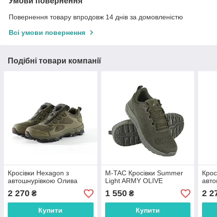
Умови повернення
Повернення товару впродовж 14 днів за домовленістю
Всі умови повернення
Подібні товари компанії
Кросівки Hexagon з
M-TAC Кросівки Summer
Крос
автошнурівкою Олива
Light ARMY OLIVE
авто
2 270
1 550
2 2
₴
₴
Купити
Купити