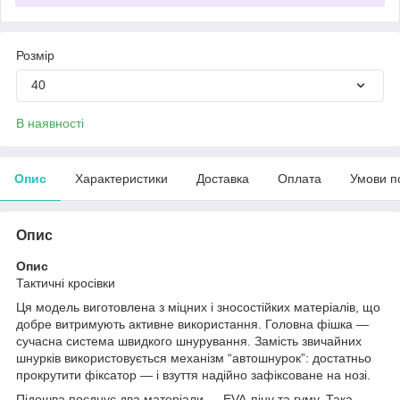
Розмір
40
В наявності
Опис
Характеристики
Доставка
Оплата
Умови п
Опис
Опис
Тактичні кросівки
Ця модель виготовлена з міцних і зносостійких матеріалів, що
добре витримують активне використання. Головна фішка —
сучасна система швидкого шнурування. Замість звичайних
шнурків використовується механізм “автошнурок”: достатньо
прокрутити фіксатор — і взуття надійно зафіксоване на нозі.
Підошва поєднує два матеріали — EVA-піну та гуму. Така