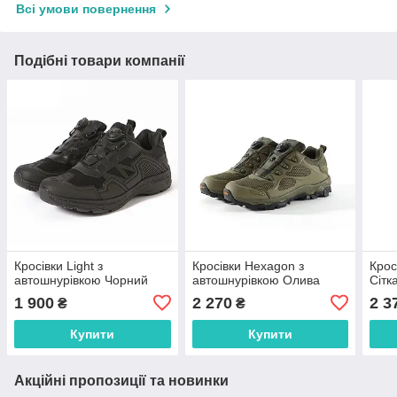
Всі умови повернення
Подібні товари компанії
Кросівки Light з
Кросівки Hexagon з
Крос
автошнурівкою Чорний
автошнурівкою Олива
Сітк
1 900
2 270
2 3
₴
₴
Купити
Купити
Акційні пропозиції та новинки