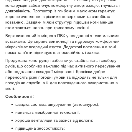
конструкція забезпечує комфортну амортизацію, гнучкість і
довговічність. Протектор із глибоким малюнком гарантує
хороше зчеплення з різними поверхнями та запобігає
ковзанню. Завдяки м’якій структурі підошви ноги менше
втомлюються навіть при тривалому носінні.
Верх виконаний із міцного ПВХ у поєднанні з текстильними
вставками. Це сприяє вентиляції та підтримує комфортний
мікроклімат всередині взуття. Додаткові посилення в зоні
носка та п’яти підвищують зносостійкість і захист.
Продумана конструкція забезпечує стабільність і свободу
рухів, що особливо важливо під час активного пересування
або подолання складної місцевості. Кросівки добре
переносять різні погодні умови та підходять не тільки для
походів чи служби, а й для повсякденного використання в
місті.
Особливості:
швидка система шнурування (автошнурок);
наявність мембранної технології;
хороша вентиляція та захист від вологи;
підвищена зносостійкість;