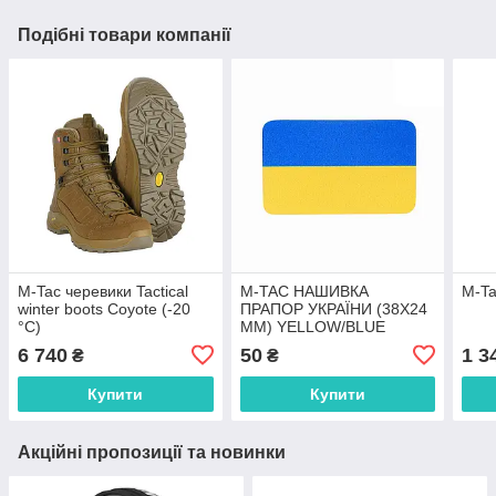
Подібні товари компанії
M-Tac черевики Tactical
M-TAC НАШИВКА
M-Ta
winter boots Coyote (-20
ПРАПОР УКРАЇНИ (38Х24
°C)
ММ) YELLOW/BLUE
6 740
50
1 3
₴
₴
Купити
Купити
Акційні пропозиції та новинки