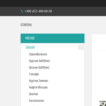
+380 (67) 499-09-29
GENERAL
Товари
Термобілизна
Куртки SoftShell
Штани SoftShell
Гольфи
Куртки Зимові
Кофти Флісові
Шапки
Балаклави