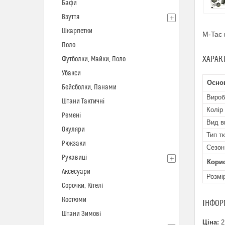
Бафи
Взуття
Шкарпетки
M-Tac 
Поло
ХАРАК
Футболки, Майки, Поло
Убакси
Осно
Бейсболки, Панами
Вироб
Штани Тактичні
Колір
Ремені
Вид в
Окуляри
Тип т
Рюкзаки
Сезон
Рукавиці
Кори
Аксесуари
Розмі
Сорочки, Кітелі
Костюми
ІНФОР
Штани Зимові
Ціна:
2