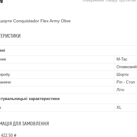
повернення товару протягом
шорти Conquistador Flex Army Olive
ТЕРИСТИКИ
вні
ник
M-Tac
Оливковий
иробу
Шорти
канини
Ріп - Стоп
Літо
стувальницькі характеристики
р
XL
МАЦІЯ ДЛЯ ЗАМОВЛЕННЯ
 422,50 ₴