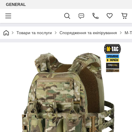
GENERAL
Товари та послуги
Спорядження та екіпірування
M-T