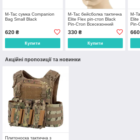
M-Tac сумка Companion
M-Tac бейсболка тактична
M-Ta
Bag Small Black
Elite Flex ріп-стоп Black
Elit
Ріп-Стоп Всесезонний
Ріп-
620
330
660
₴
₴
Купити
Купити
Акційні пропозиції та новинки
Плитоноска тактична з