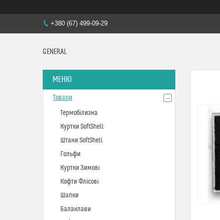
+380 (67) 499-09-29
GENERAL
Товари
Термобілизна
Куртки SoftShell
Штани SoftShell
Гольфи
Куртки Зимові
Кофти Флісові
Шапки
Балаклави