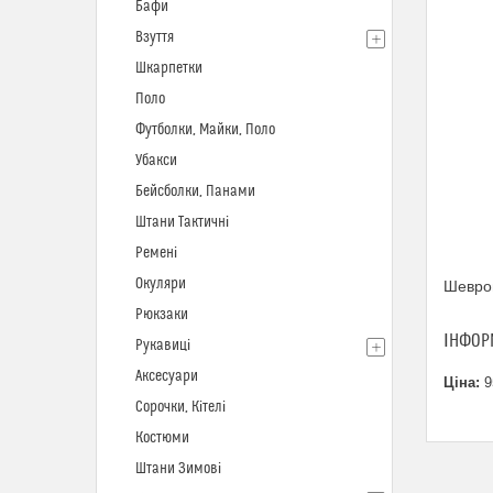
Бафи
Взуття
Шкарпетки
Поло
Футболки, Майки, Поло
Убакси
Бейсболки, Панами
Штани Тактичні
Ремені
Окуляри
Шеврон
Рюкзаки
ІНФОР
Рукавиці
Аксесуари
Ціна:
9
Сорочки, Кітелі
Костюми
Штани Зимові