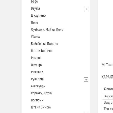
Бафи
Взуття
Шкарпетки
Поло
Футболки, Майки, Поло
Убакси
Бейсболки, Панами
Штани Тактичні
Ремені
M-Tac 
Окуляри
Рюкзаки
ХАРАК
Рукавиці
Аксесуари
Осно
Сорочки, Кітелі
Вироб
Костюми
Вид в
Штани Зимові
Тип т