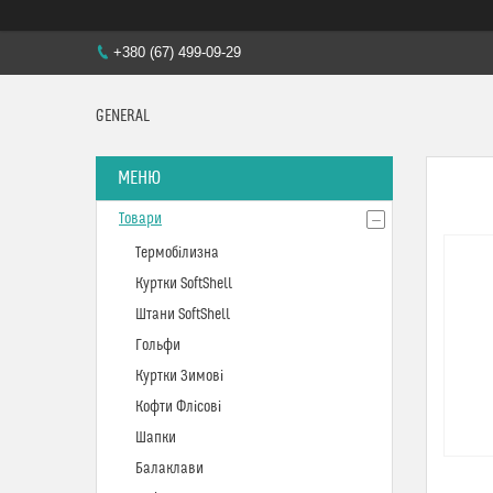
+380 (67) 499-09-29
GENERAL
Товари
Термобілизна
Куртки SoftShell
Штани SoftShell
Гольфи
Куртки Зимові
Кофти Флісові
Шапки
Балаклави