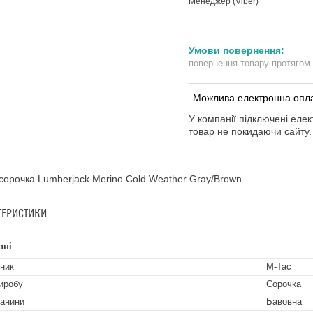
Менеджер (Viber)
повернення товару протягом
У компанії підключені еле
товар не покидаючи сайту.
сорочка Lumberjack Merino Cold Weather Gray/Brown
ТЕРИСТИКИ
вні
ник
M-Tac
иробу
Сорочка
канини
Бавовна