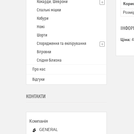
Кокарди, Шеврони
Кори
Спальні мішки
Розмі
Кобури
Ножі
ІНФОР
Шорти
Ціна:
4
Спорядження та екіпірування
Вітровки
Спідня білизна
Про нас
Відгуки
КОНТАКТИ
GENERAL