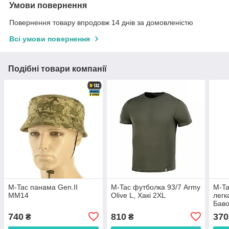
Умови повернення
Повернення товару впродовж 14 днів за домовленістю
Всі умови повернення
Подібні товари компанії
M-Tac панама Gen.II
M-Tac футболка 93/7 Army
M-Ta
MM14
Olive L, Хакі 2XL
легк
Баво
740
810
370
₴
₴