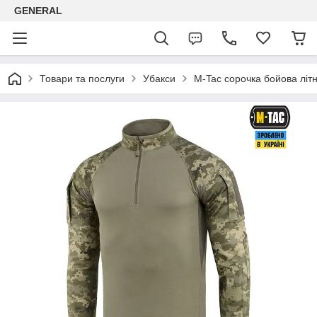
GENERAL
Товари та послуги
Убакси
M-Tac сорочка бойова літн