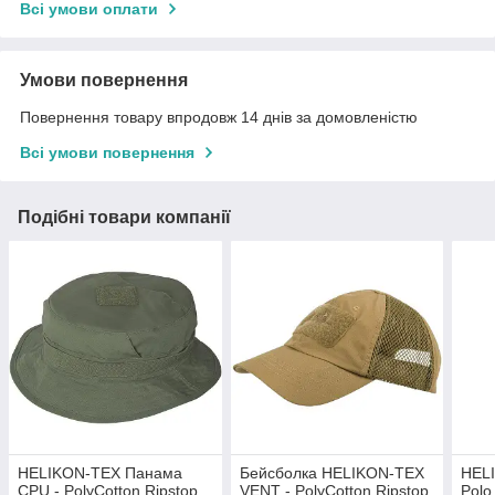
Всі умови оплати
Умови повернення
Повернення товару впродовж 14 днів за домовленістю
Всі умови повернення
Подібні товари компанії
HELIKON-TEX Панама
Бейсболка HELIKON-TEX
HEL
CPU - PolyCotton Ripstop
VENT - PolyCotton Ripstop
Pol