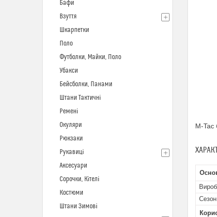
Бафи
Взуття
Шкарпетки
Поло
Футболки, Майки, Поло
Убакси
Бейсболки, Панами
Штани Тактичні
Ремені
Окуляри
M-Tac 
Рюкзаки
ХАРАК
Рукавиці
Аксесуари
Осно
Сорочки, Кітелі
Вироб
Костюми
Сезон
Штани Зимові
Кори