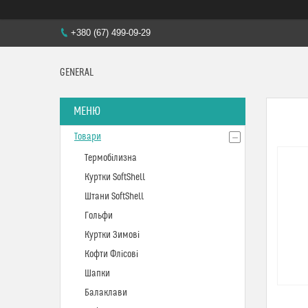
+380 (67) 499-09-29
GENERAL
Товари
Термобілизна
Куртки SoftShell
Штани SoftShell
Гольфи
Куртки Зимові
Кофти Флісові
Шапки
Балаклави