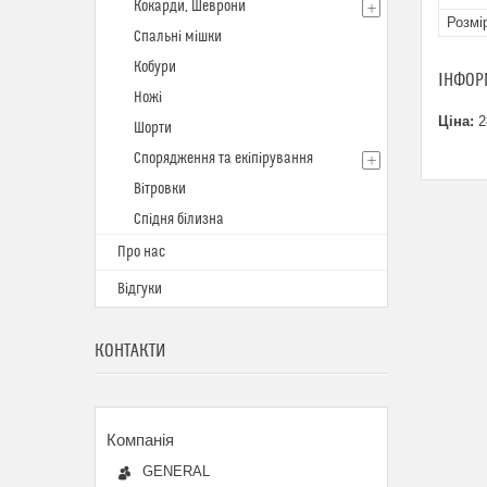
Кокарди, Шеврони
Розмі
Спальні мішки
Кобури
ІНФОР
Ножі
Ціна:
2
Шорти
Спорядження та екіпірування
Вітровки
Спідня білизна
Про нас
Відгуки
КОНТАКТИ
GENERAL