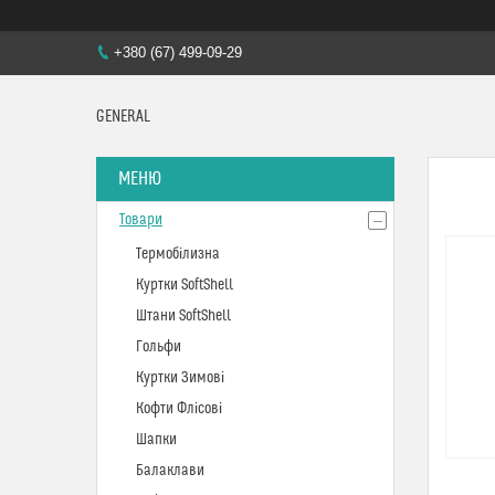
+380 (67) 499-09-29
GENERAL
Товари
Термобілизна
Куртки SoftShell
Штани SoftShell
Гольфи
Куртки Зимові
Кофти Флісові
Шапки
Балаклави