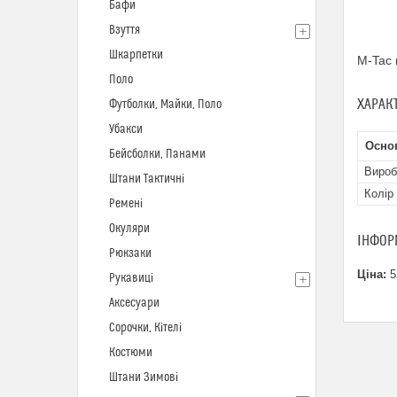
Бафи
Взуття
Шкарпетки
M-Tac 
Поло
ХАРАК
Футболки, Майки, Поло
Убакси
Осно
Бейсболки, Панами
Вироб
Штани Тактичні
Колір
Ремені
Окуляри
ІНФОР
Рюкзаки
Ціна:
5
Рукавиці
Аксесуари
Сорочки, Кітелі
Костюми
Штани Зимові