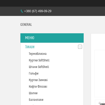
+380 (67) 499-09-29
GENERAL
Товари
Термобілизна
Куртки SoftShell
Штани SoftShell
Гольфи
Куртки Зимові
Кофти Флісові
Шапки
Балаклави