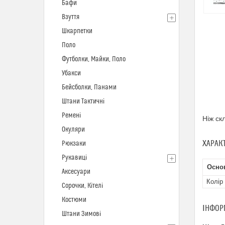
Бафи
Взуття
Шкарпетки
Поло
Футболки, Майки, Поло
Убакси
Бейсболки, Панами
Штани Тактичні
Ремені
Ніж ск
Окуляри
ХАРАК
Рюкзаки
Рукавиці
Осно
Аксесуари
Колір
Сорочки, Кітелі
Костюми
ІНФОР
Штани Зимові