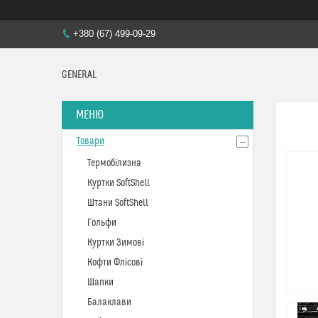
+380 (67) 499-09-29
GENERAL
Товари
Термобілизна
Куртки SoftShell
Штани SoftShell
Гольфи
Куртки Зимові
Кофти Флісові
Шапки
Балаклави