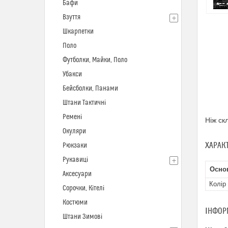
Бафи
Взуття
Шкарпетки
Поло
Футболки, Майки, Поло
Убакси
Бейсболки, Панами
Штани Тактичні
Ремені
Ніж ск
Окуляри
ХАРАК
Рюкзаки
Рукавиці
Осно
Аксесуари
Колір
Сорочки, Кітелі
Костюми
ІНФОР
Штани Зимові