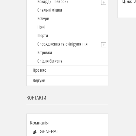
Ціна:
3
Кокарди, Шеврони
Спальні мішки
Кобури
Ножі
Шорти
Спорядження та екіпірування
Вітровки
Спідня білизна
Про нас
Відгуки
КОНТАКТИ
GENERAL