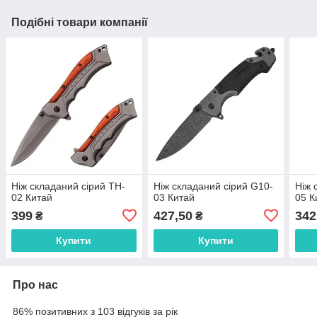
Подібні товари компанії
Ніж складаний сірий TH-
Ніж складаний сірий G10-
Ніж 
02 Китай
03 Китай
05 К
399
427,50
342
₴
₴
Купити
Купити
Про нас
86% позитивних з 103 відгуків за рік