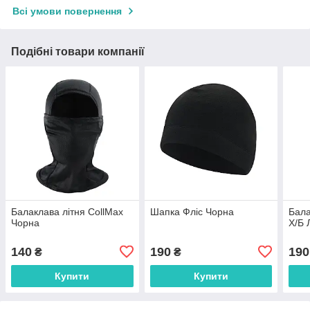
Всі умови повернення
Подібні товари компанії
Балаклава літня CollMax
Шапка Фліс Чорна
Бала
Чорна
Х/Б 
140
190
190
₴
₴
Купити
Купити