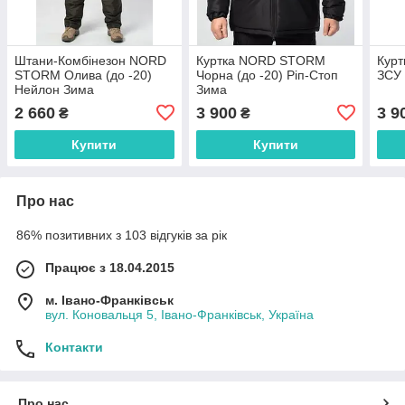
Штани-Комбінезон NORD
Куртка NORD STORM
Курт
STORM Олива (до -20)
Чорна (до -20) Ріп-Стоп
ЗСУ 
Нейлон Зима
Зима
2 660
3 900
3 9
₴
₴
Купити
Купити
Про нас
86% позитивних з 103 відгуків за рік
Працює з 18.04.2015
м. Івано-Франківськ
вул. Коновальця 5, Івано-Франківськ, Україна
Контакти
Про нас