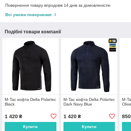
Повернення товару впродовж 14 днів за домовленістю
Всі умови повернення
Подібні товари компанії
M-Tac кофта Delta Polartec
M-Tac кофта Delta Polartec
M-Ta
Black
Dark Navy Blue
Oliv
1 420
1 420
850
₴
₴
Купити
Купити