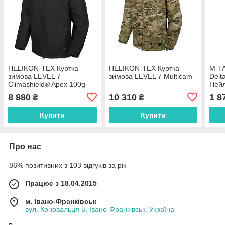
HELIKON-TEX Куртка
HELIKON-TEX Куртка
M-TA
зимова LEVEL 7
зимова LEVEL 7 Multicam
Delt
Climashield® Apex 100g
Ней
Black
8 880
10 310
1 8
₴
₴
Купити
Купити
Про нас
86% позитивних з 103 відгуків за рік
Працює з 18.04.2015
м. Івано-Франківськ
вул. Коновальця 5, Івано-Франківськ, Україна