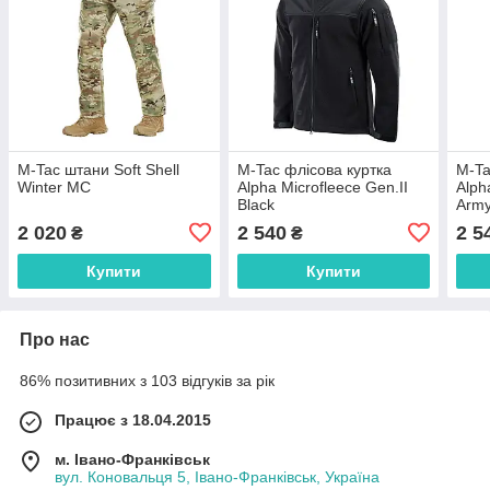
M-Tac штани Soft Shell
M-Tac флісова куртка
M-Ta
Winter MC
Alpha Microfleece Gen.II
Alph
Black
Army
2 020
2 540
2 5
₴
₴
Купити
Купити
Про нас
86% позитивних з 103 відгуків за рік
Працює з 18.04.2015
м. Івано-Франківськ
вул. Коновальця 5, Івано-Франківськ, Україна