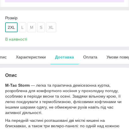
Розмір
2XL
L
M
S
XL
В наявності
пис
Характеристики
Доставка
Оплата
Умови пове
Опис
M-Tac Storm
— легка та практична демісезонна куртка,
розроблена для комфортного носіння у прохолодну погоду,
особливо в періоди весни та осені. Завдяки вільному крою, її
легко поєднувати з термобілизною, флісовими кофтинами чи
іншими шарами одягу, не обмежуючи рухів навіть під час
активної діяльності.
На передній частині розташовані дві місткі кишені на
блискавках, а також три велкро-панелі: по одній над кожною