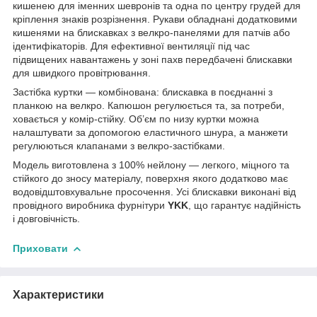
кишенею для іменних шевронів та одна по центру грудей для
кріплення знаків розрізнення. Рукави обладнані додатковими
кишенями на блискавках з велкро-панелями для патчів або
ідентифікаторів. Для ефективної вентиляції під час
підвищених навантажень у зоні пахв передбачені блискавки
для швидкого провітрювання.
Застібка куртки — комбінована: блискавка в поєднанні з
планкою на велкро. Капюшон регулюється та, за потреби,
ховається у комір-стійку. Об’єм по низу куртки можна
налаштувати за допомогою еластичного шнура, а манжети
регулюються клапанами з велкро-застібками.
Модель виготовлена з 100% нейлону — легкого, міцного та
стійкого до зносу матеріалу, поверхня якого додатково має
водовідштовхувальне просочення. Усі блискавки виконані від
провідного виробника фурнітури
YKK
, що гарантує надійність
і довговічність.
Приховати
Характеристики