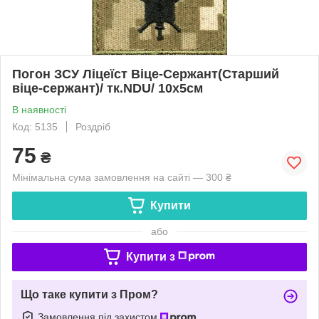
Погон ЗСУ Ліцеїст Віце-Сержант(Старший
віце-сержант)/ тк.NDU/ 10х5см
В наявності
Код: 5135
Роздріб
75
₴
Мінімальна сума замовлення на сайті — 300 ₴
Купити
або
Купити з
Що таке купити з Пром?
Замовлення під захистом