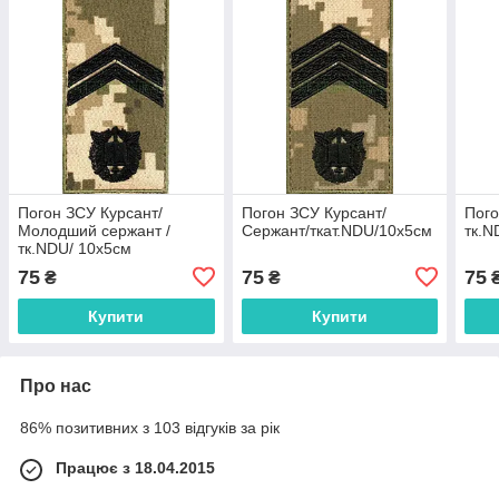
Погон ЗСУ Курсант/
Погон ЗСУ Курсант/
Пого
Молодший сержант /
Сержант/ткат.NDU/10х5см
тк.N
тк.NDU/ 10х5см
75
75
75
₴
₴
Купити
Купити
Про нас
86% позитивних з 103 відгуків за рік
Працює з 18.04.2015