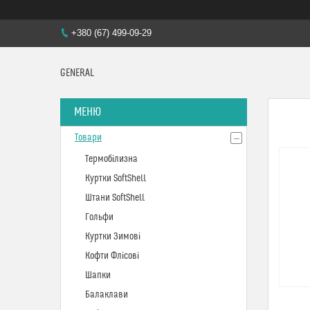
+380 (67) 499-09-29
GENERAL
Товари
Термобілизна
Куртки SoftShell
Штани SoftShell
Гольфи
Куртки Зимові
Кофти Флісові
Шапки
Балаклави