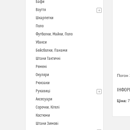
Бафи
Взуття
Шкарпетки
Поло
Футболки, Майки, Поло
Убакси
Бейсболки, Панами
Штани Тактичні
Ремені
Окуляри
Погон 
Рюкзаки
ІНФОР
Рукавиці
Аксесуари
Ціна:
7
Сорочки, Кітелі
Костюми
Штани Зимові