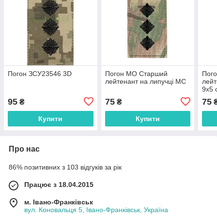
Погон ЗСУ23546 3D
Погон МО Старший
Пог
лейтенант на липучці МC
лейт
9х5 
95
75
75
₴
₴
Купити
Купити
Про нас
86% позитивних з 103 відгуків за рік
Працює з 18.04.2015
м. Івано-Франківськ
вул. Коновальця 5, Івано-Франківськ, Україна