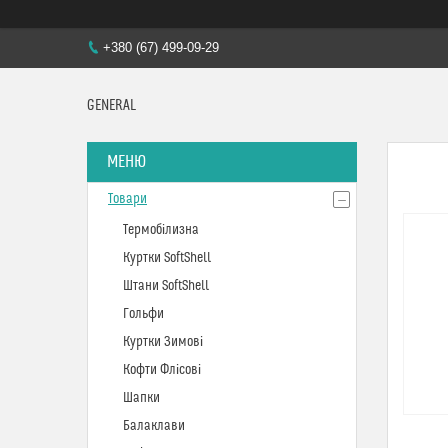
+380 (67) 499-09-29
GENERAL
Товари
Термобілизна
Куртки SoftShell
Штани SoftShell
Гольфи
Куртки Зимові
Кофти Флісові
Шапки
Балаклави