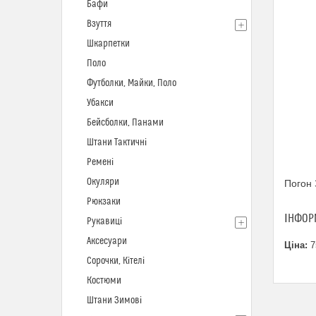
Бафи
Взуття
Шкарпетки
Поло
Футболки, Майки, Поло
Убакси
Бейсболки, Панами
Штани Тактичні
Ремені
Окуляри
Погон 
Рюкзаки
ІНФОР
Рукавиці
Аксесуари
Ціна:
7
Сорочки, Кітелі
Костюми
Штани Зимові