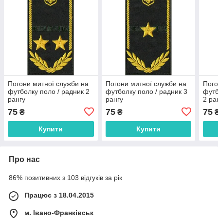
Погони митної служби на
Погони митної служби на
Пого
футболку поло / радник 2
футболку поло / радник 3
футб
рангу
рангу
2 ра
75
75
75
₴
₴
Купити
Купити
Про нас
86% позитивних з 103 відгуків за рік
Працює з 18.04.2015
м. Івано-Франківськ