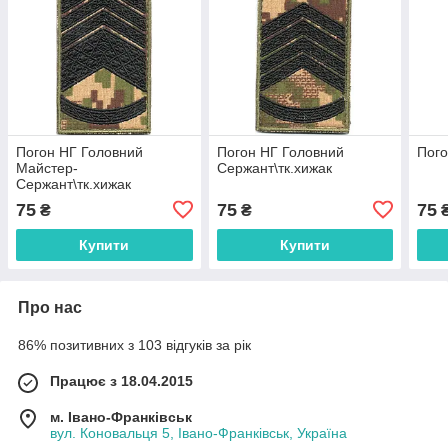
Погон НГ Головний
Погон НГ Головний
Пого
Майстер-
Сержант\тк.хижак
Сержант\тк.хижак
75
75
75
₴
₴
Купити
Купити
Про нас
86% позитивних з 103 відгуків за рік
Працює з 18.04.2015
м. Івано-Франківськ
вул. Коновальця 5, Івано-Франківськ, Україна