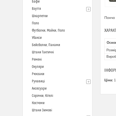
Бафи
Взуття
Шкарпетки
Пончо 
Поло
ХАРАК
Футболки, Майки, Поло
Убакси
Основ
Бейсболки, Панами
Розмі
Штани Тактичні
Вироб
Ремені
Окуляри
ІНФОР
Рюкзаки
Ціна:
1
Рукавиці
Аксесуари
Сорочки, Кітелі
Костюми
Штани Зимові