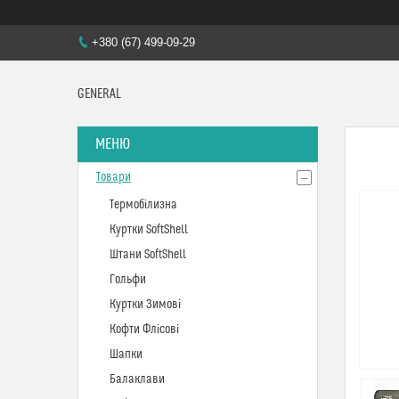
+380 (67) 499-09-29
GENERAL
Товари
Термобілизна
Куртки SoftShell
Штани SoftShell
Гольфи
Куртки Зимові
Кофти Флісові
Шапки
Балаклави