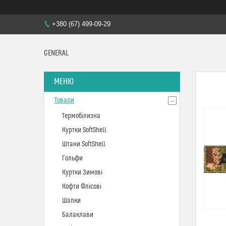
+380 (67) 499-09-29
GENERAL
Товари
Термобілизна
Куртки SoftShell
Штани SoftShell
Гольфи
Куртки Зимові
Кофти Флісові
Шапки
Балаклави