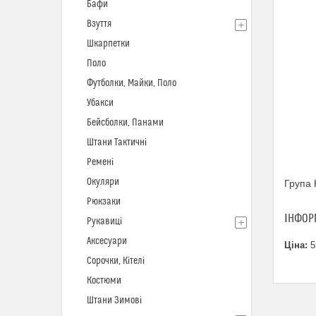
Бафи
Взуття
Шкарпетки
Поло
Футболки, Майки, Поло
Убакси
Бейсболки, Панами
Штани Тактичні
Ремені
Окуляри
Група 
Рюкзаки
ІНФОР
Рукавиці
Аксесуари
Ціна:
5
Сорочки, Кітелі
Костюми
Штани Зимові