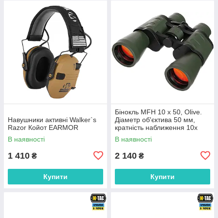
Бінокль MFH 10 x 50, Olive.
Навушники активні Walker`s
Діаметр об'єктива 50 мм,
Razor Койот EARMOR
кратність наближення 10x
В наявності
В наявності
1 410
2 140
₴
₴
Купити
Купити