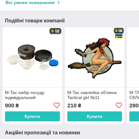
Всі умови повернення
Подібні товари компанії
M-Tac набір посуду
M-Tac наклейка об'ємна
M-T
індивідуальний
Tactical girl №11
СКЛ
900
210
280
₴
₴
Купити
Купити
Акційні пропозиції та новинки