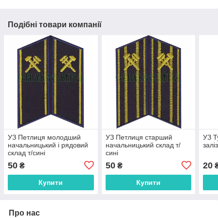
Подібні товари компанії
УЗ Петлиця молодший
УЗ Петлиця старший
УЗ Т
начальницький і рядовий
начальницький склад т/
залі
склад т/сині
сині
50
50
20
₴
₴
Купити
Купити
Про нас