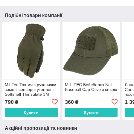
Подібні товари компанії
Mil-Tec Тактичні рукавички
MIL-TEC Бейсболка Net
Лопа
зимові сенсорні утеплені
Baseball Cap Olive з сіткою
Сапе
Softshell Thinsulate 3M
чох
olive
DRE
790
360
1 3
₴
₴
M.T
Купити
Купити
Акційні пропозиції та новинки