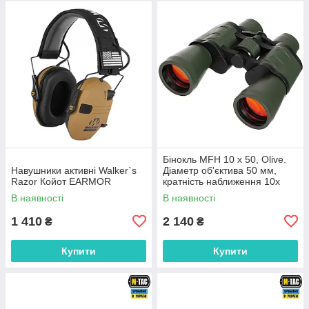
Бінокль MFH 10 x 50, Olive.
Навушники активні Walker`s
Діаметр об'єктива 50 мм,
Razor Койот EARMOR
кратність наближення 10x
В наявності
В наявності
1 410
2 140
₴
₴
Купити
Купити