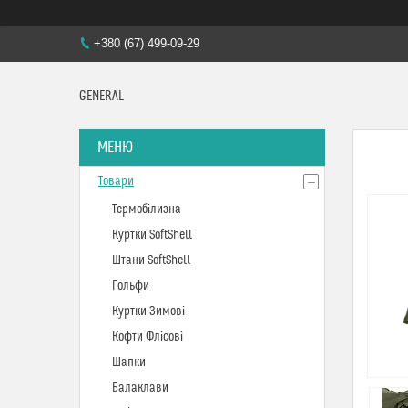
+380 (67) 499-09-29
GENERAL
Товари
Термобілизна
Куртки SoftShell
Штани SoftShell
Гольфи
Куртки Зимові
Кофти Флісові
Шапки
Балаклави