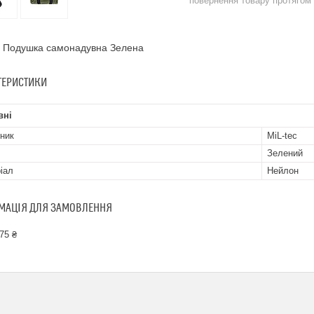
повернення товару протягом
c Подушка самонадувна Зелена
ТЕРИСТИКИ
вні
ник
MiL-tec
Зелений
іал
Нейлон
МАЦІЯ ДЛЯ ЗАМОВЛЕННЯ
75 ₴