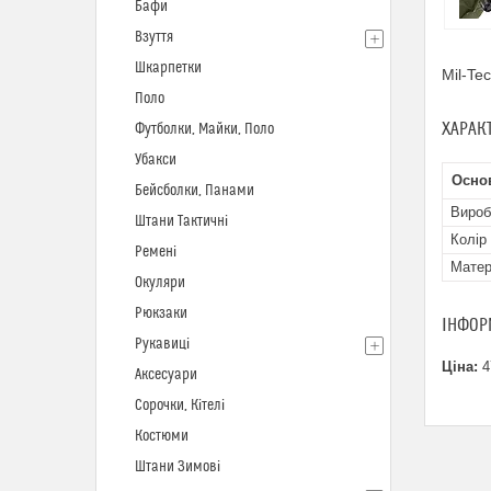
Бафи
Взуття
Шкарпетки
Mil-Te
Поло
ХАРАК
Футболки, Майки, Поло
Убакси
Осно
Бейсболки, Панами
Вироб
Штани Тактичні
Колір
Ремені
Матер
Окуляри
Рюкзаки
ІНФОР
Рукавиці
Ціна:
4
Аксесуари
Сорочки, Кітелі
Костюми
Штани Зимові