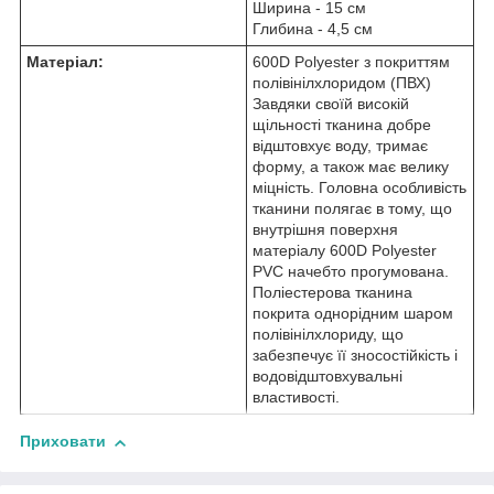
Ширина - 15 см
Глибина - 4,5 см
Матеріал:
600D Polyester з покриттям
полівінілхлоридом (ПВХ)
Завдяки своїй високій
щільності тканина добре
відштовхує воду, тримає
форму, а також має велику
міцність. Головна особливість
тканини полягає в тому, що
внутрішня поверхня
матеріалу 600D Polyester
PVC начебто прогумована.
Поліестерова тканина
покрита однорідним шаром
полівінілхлориду, що
забезпечує її зносостійкість і
водовідштовхувальні
властивості.
Приховати