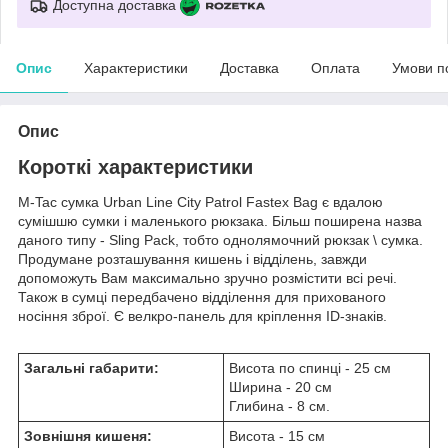
Доступна доставка
Опис
Характеристики
Доставка
Оплата
Умови п
Опис
Короткі характеристики
M-Tac сумка Urban Line City Patrol Fastex Bag є вдалою
сумішшю сумки і маленького рюкзака. Більш поширена назва
даного типу - Sling Pack, тобто однолямочний рюкзак \ сумка.
Продумане розташування кишень і відділень, завжди
допоможуть Вам максимально зручно розмістити всі речі.
Також в сумці передбачено відділення для прихованого
носіння зброї. Є велкро-панель для кріплення ID-знаків.
Загальні габарити:
Висота по спинці - 25 см
Ширина - 20 см
Глибина - 8 см.
Зовнішня кишеня:
Висота - 15 см