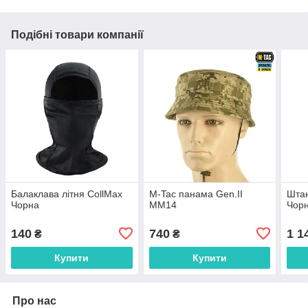
Подібні товари компанії
Балаклава літня CollMax
M-Tac панама Gen.II
Штан
Чорна
MM14
Чор
140
740
1 1
₴
₴
Купити
Купити
Про нас