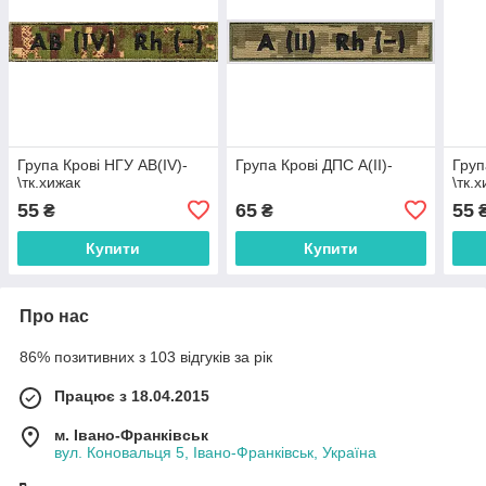
Група Крові НГУ AB(IV)-
Група Крові ДПС A(II)-
Груп
\тк.хижак
\тк.
55
65
55
₴
₴
Купити
Купити
Про нас
86% позитивних з 103 відгуків за рік
Працює з 18.04.2015
м. Івано-Франківськ
вул. Коновальця 5, Івано-Франківськ, Україна