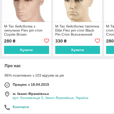
M-Tac бейсболка з
M-Tac бейсболка тактична
M-Ta
липучкою Flex ріп-стоп
Elite Flex ріп-стоп Black
стоп
Coyote Brown
Ріп-Стоп Всесезонний
Стоп
280
330
280
₴
₴
Купити
Купити
Про нас
86% позитивних з 103 відгуків за рік
Працює з 18.04.2015
м. Івано-Франківськ
вул. Коновальця 5, Івано-Франківськ, Україна
Контакти