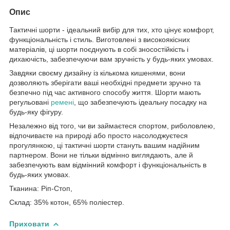
Опис
Тактичні шорти - ідеальний вибір для тих, хто цінує комфорт,
функціональність і стиль. Виготовлені з високоякісних
матеріалів, ці шорти поєднують в собі зносостійкість і
дихаючість, забезпечуючи вам зручність у будь-яких умовах.
Завдяки своєму дизайну із кількома кишенями, вони
дозволяють зберігати ваші необхідні предмети зручно та
безпечно під час активного способу життя. Шорти мають
регульовані
ремені
, що забезпечують ідеальну посадку на
будь-яку фігуру.
Незалежно від того, чи ви займаєтеся спортом, риболовлею,
відпочиваєте на природі або просто насолоджуєтеся
прогулянкою, ці тактичні шорти стануть вашим надійним
партнером. Вони не тільки відмінно виглядають, але й
забезпечують вам відмінний комфорт і функціональність в
будь-яких умовах.
Тканина: Ріп-Стоп,
Склад: 35% котон, 65% поліестер.
Приховати