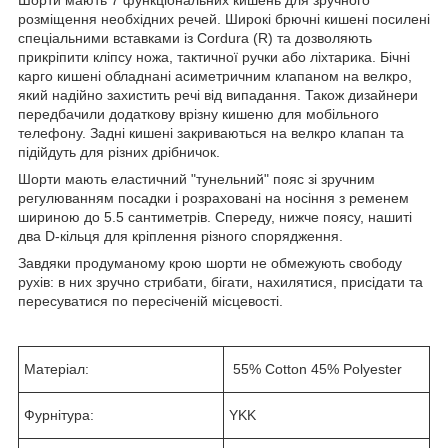
розміщення необхідних речей. Широкі брючні кишені посилені
спеціальними вставками із Cordura (R) та дозволяють
прикріпити кліпсу ножа, тактичної ручки або ліхтарика. Бічні
карго кишені обладнані асиметричним клапаном на велкро,
який надійно захистить речі від випадання. Також дизайнери
передбачили додаткову врізну кишеню для мобільного
телефону. Задні кишені закриваються на велкро клапан та
підійдуть для різних дрібничок.
Шорти мають еластичний "тунельний" пояс зі зручним
регулюванням посадки і розраховані на носіння з ременем
шириною до 5.5 сантиметрів. Спереду, нижче поясу, нашиті
два D-кільця для кріплення різного спорядження.
Завдяки продуманому крою шорти не обмежують свободу
рухів: в них зручно стрибати, бігати, нахилятися, присідати та
пересуватися по пересіченій місцевості.
Матеріал:
55% Cotton 45% Polyester
Фурнітура:
YKK