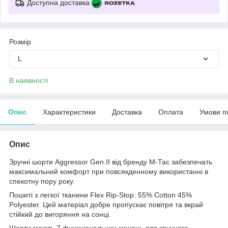
Доступна доставка
Розмір
L
В наявності
Опис
Характеристики
Доставка
Оплата
Умови п
Опис
Зручні шорти Aggressor Gen.II від бренду М-Тас забезпечать
максимальний комфорт при повсякденному використанні в
спекотну пору року.
Пошиті з легкої тканини Flex Rip-Stop: 55% Cotton 45%
Polyester. Цей матеріал добре пропускає повітря та вкрай
стійкий до вигоряння на сонці.
Шорти мають 7 функціональних кишень для зручного