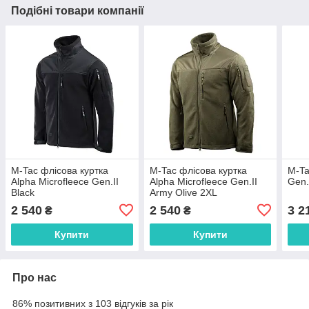
Подібні товари компанії
M-Tac флісова куртка
M-Tac флісова куртка
M-Ta
Alpha Microfleece Gen.II
Alpha Microfleece Gen.II
Gen.
Black
Army Olive 2XL
2 540
2 540
3 2
₴
₴
Купити
Купити
Про нас
86% позитивних з 103 відгуків за рік