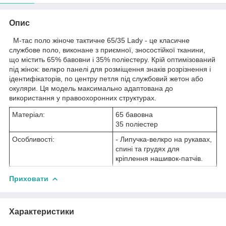
Опис
М-тас поло жіноче тактичне 65/35 Lady - це класичне
службове поло, виконане з приємної, зносостійкої тканини,
що містить 65% бавовни і 35% поліестеру. Крій оптимізований
під жінок: велкро панелі для розміщення знаків розрізнення і
ідентифікаторів, по центру петля під службовий жетон або
окуляри. Ця модель максимально адаптована до
використання у правоохоронних структурах.
Матеріал:
65 бавовна
35 поліестер
Особливості:
- Липучка-велкро на рукавах,
спині та грудях для
кріплення нашивок-патчів.
Приховати
Характеристики