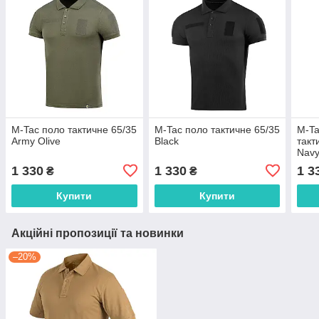
M-Tac поло тактичне 65/35
M-Tac поло тактичне 65/35
M-Ta
Army Olive
Black
такт
Navy
1 330
1 330
1 3
₴
₴
Купити
Купити
Акційні пропозиції та новинки
–20%