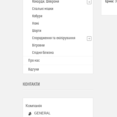
Ціна:
3
Кокарди, Шеврони
Спальні мішки
Кобури
Ножі
Шорти
Спорядження та екіпірування
Вітровки
Спідня білизна
Про нас
Відгуки
КОНТАКТИ
GENERAL