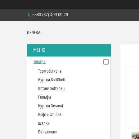
+380 (67) 499-09-29
GENERAL
Товари
Термобілизна
Куртки SoftShell
Штани SoftShell
Гольфи
Куртки Зимові
Кофти Флісові
Шапки
Балаклави