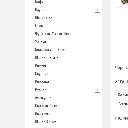
Бафи
Взуття
Шкарпетки
Поло
Футболки, Майки, Поло
Убакси
Бейсболки, Панами
Штани Тактичні
Ремені
Череви
Окуляри
ХАРАК
Рюкзаки
Рукавиці
Кори
Аксесуари
Розмі
Сорочки, Кітелі
Костюми
ІНФОР
Штани Зимові