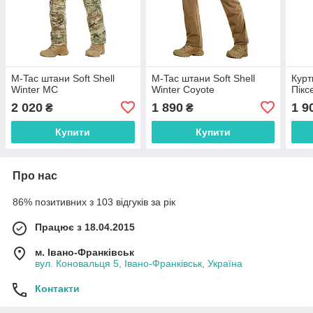
M-Tac штани Soft Shell
M-Tac штани Soft Shell
Курт
Winter MC
Winter Coyote
Пікс
2 020
1 890
1 9
₴
₴
Купити
Купити
Про нас
86% позитивних з 103 відгуків за рік
Працює з 18.04.2015
м. Івано-Франківськ
вул. Коновальця 5, Івано-Франківськ, Україна
Контакти