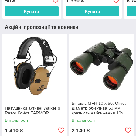
50
1 330
6 7
₴
₴
Купити
Купити
Акційні пропозиції та новинки
Бінокль MFH 10 x 50, Olive.
Навушники активні Walker`s
Діаметр об'єктива 50 мм,
Razor Койот EARMOR
кратність наближення 10x
В наявності
В наявності
1 410
2 140
₴
₴