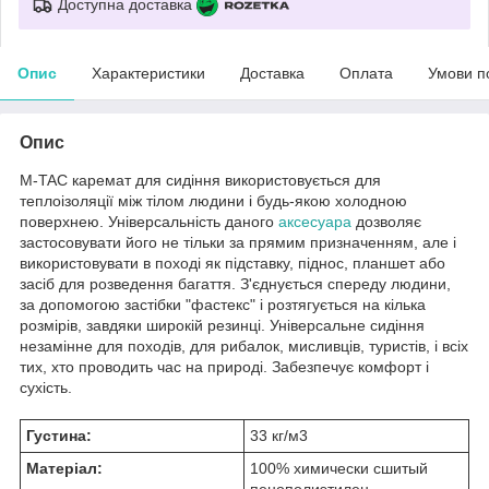
Доступна доставка
Опис
Характеристики
Доставка
Оплата
Умови п
Опис
M-TAC каремат для сидіння використовується для
теплоізоляції між тілом людини і будь-якою холодною
поверхнею. Універсальність даного
аксесуара
дозволяє
застосовувати його не тільки за прямим призначенням, але і
використовувати в поході як підставку, піднос, планшет або
засіб для розведення багаття. З'єднується спереду людини,
за допомогою застібки "фастекс" і розтягується на кілька
розмірів, завдяки широкій резинці. Універсальне сидіння
незамінне для походів, для рибалок, мисливців, туристів, і всіх
тих, хто проводить час на природі. Забезпечує комфорт і
сухість.
Густина:
33 кг/м3
Матеріал:
100% химически сшитый
пенополиэтилен