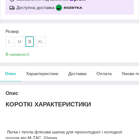
Доступна доставка
Розмір
L
M
S
XL
В наявності
Опис
Характеристики
Доставка
Оплата
Умови п
Опис
КОРОТКІ ХАРАКТЕРИСТИКИ
Легка і тепла флісова шапка для прохолодної і холодної
погоди від M-TAC. Шапка