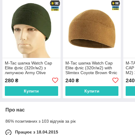
M-Tac шапка Watch Cap
M-Tac шапка Watch Cap
M-T
Elite фліс (320г/м2) з
Elite фліс (320г/м2) with
CAP 
липучкою Army Olive
Slimtex Coyote Brown Фліс
М2)
Зима
280
240
240
₴
₴
Купити
Купити
Про нас
86% позитивних з 103 відгуків за рік
Працює з 18.04.2015