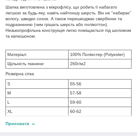
Шапка виготовлена з мікрофлісу, що робить її набагато
легшою за будь-яку, навіть найтоншу шерсть. Він не “набирає”
вологу, швидко сохне. А також перешкоджає свербінню та
подразненню (чим грішать шерсть або полікоттон).
Низькопрофільна конструкція легко поміщається під шоломом
та капюшоном.
Матеріал:
100% Поліестер (Polyester)
Щільність тканини:
260г/м2
Розмірна сітка
S
55-56
M
57-58
L
59-60
XL
60-62
Приховати