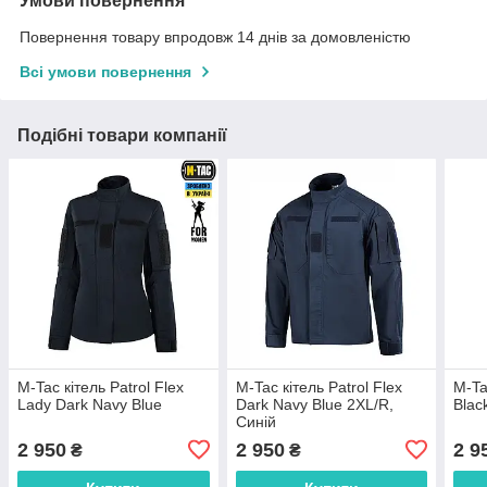
Умови повернення
Повернення товару впродовж 14 днів за домовленістю
Всі умови повернення
Подібні товари компанії
M-Tac кітель Patrol Flex
M-Tac кітель Patrol Flex
M-Ta
Lady Dark Navy Blue
Dark Navy Blue 2XL/R,
Blac
Синій
2 950
2 950
2 9
₴
₴