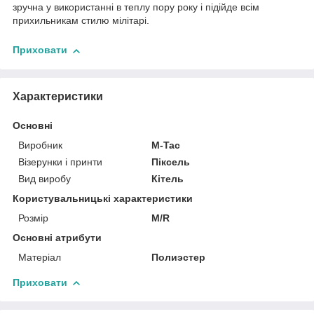
зручна у використанні в теплу пору року і підійде всім
прихильникам стилю мілітарі.
Приховати
Характеристики
Основні
Виробник
M-Tac
Візерунки і принти
Піксель
Вид виробу
Кітель
Користувальницькі характеристики
Розмір
M/R
Основні атрибути
Матеріал
Полиэстер
Приховати