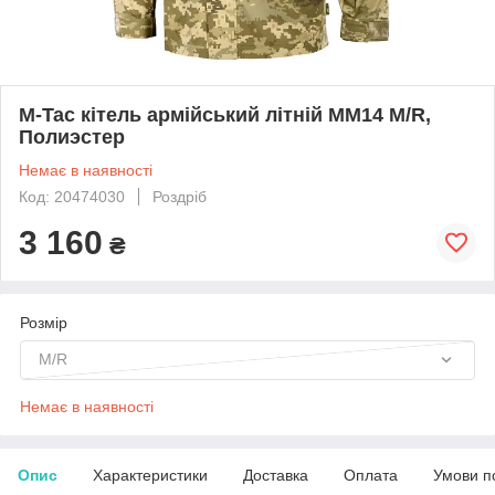
M-Tac кітель армійський літній MM14 M/R,
Полиэстер
Немає в наявності
Код: 20474030
Роздріб
3 160
₴
Розмір
M/R
Немає в наявності
Опис
Характеристики
Доставка
Оплата
Умови п