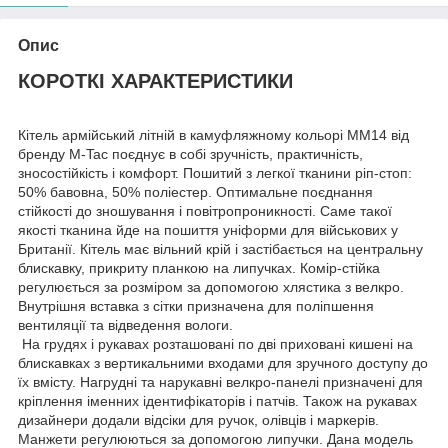
Опис
КОРОТКІ ХАРАКТЕРИСТИКИ
Кітель армійський літній в камуфляжному кольорі MM14 від
бренду M-Tac поєднує в собі зручність, практичність,
зносостійкість і комфорт. Пошитий з легкої тканини ріп-стоп:
50% бавовна, 50% поліестер. Оптимальне поєднання
стійкості до зношування і повітропроникності. Саме такої
якості тканина йде на пошиття уніформи для військових у
Британії. Кітель має вільний крій і застібається на центральну
блискавку, прикриту планкою на липучках. Комір-стійка
регулюється за розміром за допомогою хлястика з велкро.
Внутрішня вставка з сітки призначена для поліпшення
вентиляції та відведення вологи.
На грудях і рукавах розташовані по дві приховані кишені на
блискавках з вертикальними входами для зручного доступу до
їх вмісту. Нагрудні та нарукавні велкро-панелі призначені для
кріплення іменних ідентифікаторів і патчів. Також на рукавах
дизайнери додали відсіки для ручок, олівців і маркерів.
Манжети регулюються за допомогою липучки. Дана модель