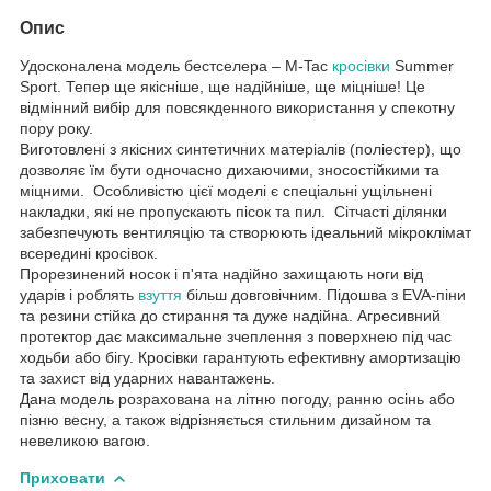
Опис
Удосконалена модель бестселера – M-Tac
кросівки
Summer
Sport. Тепер ще якісніше, ще надійніше, ще міцніше! Це
відмінний вибір для повсякденного використання у спекотну
пору року.
Виготовлені з якісних синтетичних матеріалів (поліестер), що
дозволяє їм бути одночасно дихаючими, зносостійкими та
міцними. Особливістю цієї моделі є спеціальні ущільнені
накладки, які не пропускають пісок та пил. Сітчасті ділянки
забезпечують вентиляцію та створюють ідеальний мікроклімат
всередині кросівок.
Прорезинений носок і п'ята надійно захищають ноги від
ударів і роблять
взуття
більш довговічним. Підошва з EVA-піни
та резини стійка до стирання та дуже надійна. Агресивний
протектор дає максимальне зчеплення з поверхнею під час
ходьби або бігу. Кросівки гарантують ефективну амортизацію
та захист від ударних навантажень.
Дана модель розрахована на літню погоду, ранню осінь або
пізню весну, а також відрізняється стильним дизайном та
невеликою вагою.
Приховати