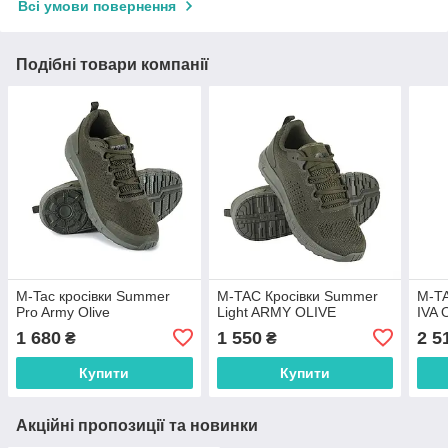
Всі умови повернення
Подібні товари компанії
M-Tac кросівки Summer
M-TAC Кросівки Summer
M-TA
Pro Army Olive
Light ARMY OLIVE
IVA 
1 680
1 550
2 5
₴
₴
Купити
Купити
Акційні пропозиції та новинки