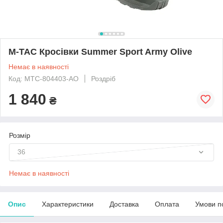
M-TAC Кросівки Summer Sport Army Olive
Немає в наявності
Код: MTC-804403-AO
Роздріб
1 840
₴
Розмір
36
Немає в наявності
Опис
Характеристики
Доставка
Оплата
Умови п