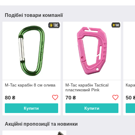
Подібні товари компанії
M-Tac карабін 8 см олива
M-Tac карабін Tactical
Кар
пластиковий Pink
80
70
50
₴
₴
Купити
Купити
Акційні пропозиції та новинки